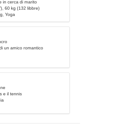
 in cerca di marito
), 60 kg (132 libbre)
ng, Yoga
ncro
di un amico romantico
one
s e il tennis
ia