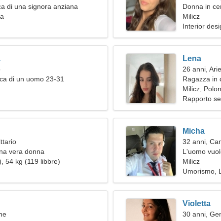
a di una signora anziana
Donna in ce
ia
Milicz
Interior desi
a
Lena
o
26 anni, Ari
rca di un uomo 23-31
Ragazza in 
Milicz, Polon
Rapporto se
Micha
ttario
32 anni, Ca
una vera donna
L'uomo vuol
, 54 kg (119 libbre)
Milicz
Umorismo, Lo
Violetta
ne
30 anni, Gem