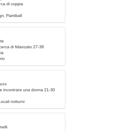
rca di coppia
gn, Paintball
ete
cerca di fidanzato 27-38
ia
rio
ncro
e incontrare una donna 21-30
cali notturni
elli