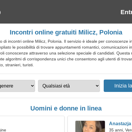
Ent
Incontri online gratuiti Milicz, Polonia
di incontri online Milicz, Polonia. Il servizio è ideale per conoscenze i
iato le possibilità di trovare appuntamenti romantici, comunicazioni int
iacevoli conoscenze attraverso una selezione speciale di candidati. Questa
e algoritmi di corrispondenza unici che consentono agli utenti di trovare i
, stranieri, turisti.
Uomini e donne in linea
Anastazja
gine
35 anni, Ver