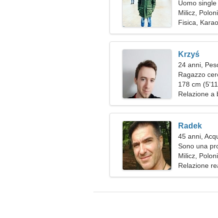
Uomo single 
Milicz, Polon
Fisica, Kara
Krzyś
24 anni, Pes
Ragazzo cer
178 cm (5'11"
Relazione a 
Radek
45 anni, Acq
Sono una pro
donna perfet
Milicz, Polon
Relazione re