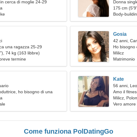
in cerca di moglie 24-29
Donna single
ia
175 cm (5'9"
oke
Body-buildi
Gosia
ci
42 anni, Ca
ca una ragazza 25-29
Ho bisogno 
), 74 kg (163 libbre)
Milicz
breve termine
Matrimonio
Kate
uario
56 anni, Le
duttrice, ho bisogno di una
Amo il fitnes
ta
ia
Milicz, Polon
ale
Vero amore
Come funziona PolDatingGo