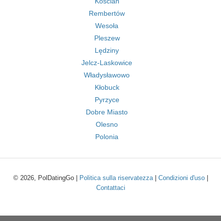
Kościan
Rembertów
Wesoła
Pleszew
Lędziny
Jelcz-Laskowice
Władysławowo
Kłobuck
Pyrzyce
Dobre Miasto
Olesno
Polonia
© 2026, PolDatingGo |
Politica sulla riservatezza
|
Condizioni d'uso
|
Contattaci