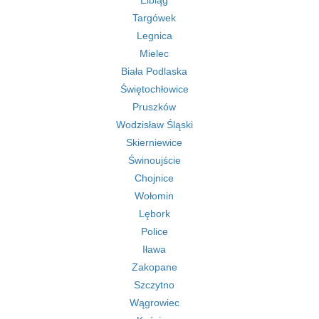
Elbląg
Targówek
Legnica
Mielec
Biała Podlaska
Świętochłowice
Pruszków
Wodzisław Śląski
Skierniewice
Świnoujście
Chojnice
Wołomin
Lębork
Police
Iława
Zakopane
Szczytno
Wągrowiec