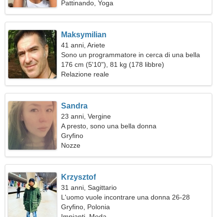
Pattinando, Yoga
Maksymilian
41 anni, Ariete
Sono un programmatore in cerca di una bella
donna
176 cm (5'10"), 81 kg (178 libbre)
Relazione reale
Sandra
23 anni, Vergine
A presto, sono una bella donna
Gryfino
Nozze
Krzysztof
31 anni, Sagittario
L'uomo vuole incontrare una donna 26-28
Gryfino, Polonia
Impianti, Moda