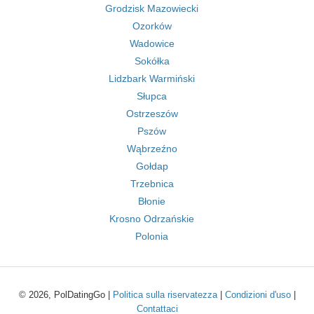
Grodzisk Mazowiecki
Ozorków
Wadowice
Sokółka
Lidzbark Warmiński
Słupca
Ostrzeszów
Pszów
Wąbrzeźno
Gołdap
Trzebnica
Błonie
Krosno Odrzańskie
Polonia
© 2026, PolDatingGo |
Politica sulla riservatezza
|
Condizioni d'uso
|
Contattaci