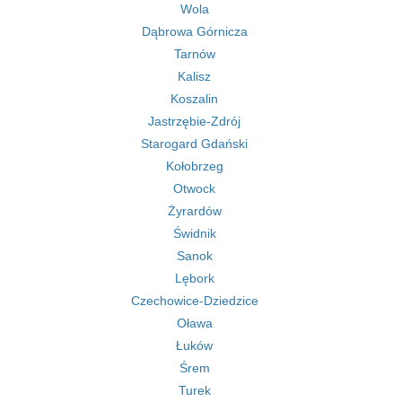
Wola
Dąbrowa Górnicza
Tarnów
Kalisz
Koszalin
Jastrzębie-Zdrój
Starogard Gdański
Kołobrzeg
Otwock
Żyrardów
Świdnik
Sanok
Lębork
Czechowice-Dziedzice
Oława
Łuków
Śrem
Turek