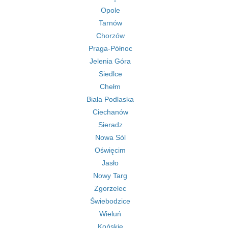
Opole
Tarnów
Chorzów
Praga-Północ
Jelenia Góra
Siedlce
Chełm
Biała Podlaska
Ciechanów
Sieradz
Nowa Sól
Oświęcim
Jasło
Nowy Targ
Zgorzelec
Świebodzice
Wieluń
Końskie