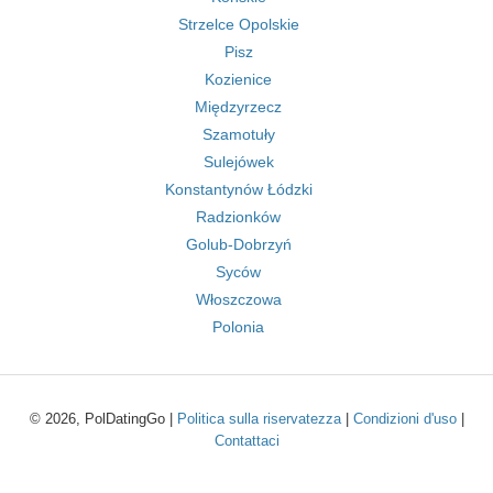
Strzelce Opolskie
Pisz
Kozienice
Międzyrzecz
Szamotuły
Sulejówek
Konstantynów Łódzki
Radzionków
Golub-Dobrzyń
Syców
Włoszczowa
Polonia
© 2026, PolDatingGo |
Politica sulla riservatezza
|
Condizioni d'uso
|
Contattaci