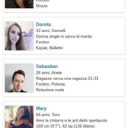
comune
Fordon
Nozze
Dorota
32 anni, Gemelli
Donna single in cerca di marito
Fordon
Kayak, Balletto
Sebastian
26 anni, Ariete
Ragazzo cerca una ragazza 21-31
Fordon, Polonia
Relazione reale
Mary
56 anni, Toro
Amo la chitarra e le arti dello spettacolo
168 cm (5'7"), 62 kg (136 libbre)