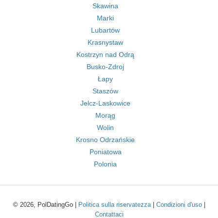
Skawina
Marki
Lubartów
Krasnystaw
Kostrzyn nad Odrą
Busko-Zdroj
Łapy
Staszów
Jelcz-Laskowice
Morąg
Wolin
Krosno Odrzańskie
Poniatowa
Polonia
© 2026, PolDatingGo |
Politica sulla riservatezza
|
Condizioni d'uso
|
Contattaci