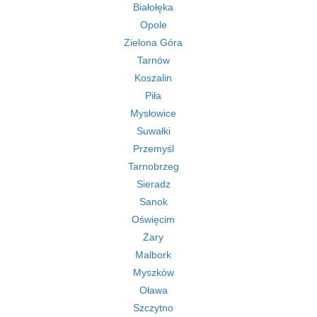
Białołęka
Opole
Zielona Góra
Tarnów
Koszalin
Piła
Mysłowice
Suwałki
Przemyśl
Tarnobrzeg
Sieradz
Sanok
Oświęcim
Żary
Malbork
Myszków
Oława
Szczytno